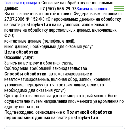
Главная страница
»
Согласие на обработку персональных
данных
+7 (967) 555-29-73
Заказать звонок
Вы соглашаетесь в соответствии с Федеральным законом от
27.07.2006 № 152-ФЗ «О персональных данных» на обработку
на сайте
pristroyki-rf.ru
на на условиях, изложенных в
Главная
политике на обработку персональных данных, включающих:
ФИО;
Пристройки
контактные данные (телефон, e-mail);
иные данные, необходимые для оказания услуг.
Каркасные пристройки
Цели обработки:
Оказание услуг;
Деревянная пристройка
Запись на встречу и обратная связь;
Соблюдение требований законодательства.
Закрытая пристройка к дому
Способы обработки:
автоматизированные и
Строительство открытых пристроек
неавтоматизированные, включая сбор, запись, хранение,
уточнение, передачу (в т.ч. третьим лицам, если это
Зимняя пристройка к дому
необходимо для оказания услуг).
Срок действия согласия:
Летняя пристройка к дому
до отзыва
, который может быть
осуществлен путем направления письменного уведомления по
Надстройка мансарды
адресу оператора.
Подтверждено, ознакомление с
Политикой обработки
Надстройка этажа
персональных данных
на сайте
pristroyki-rf.ru
.
Недорогая пристройка к дому