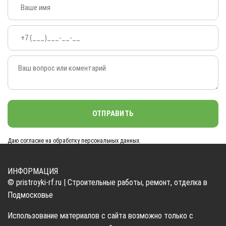
Пристройка к бане
Пристройка к бытовке
Пристройка к деревянному дому
Пристройка на винтовых сваях
Пристройка комнаты
Пристройка щитовая
Пристройки из SIP/OSB панелей
Пристройки из блоков
Пристройки из кирпича
Даю согласие на обработку персональных данных.
Пристройки из бруса
Строительство веранды
ИНФОРМАЦИЯ
Террасы
© pristroyki-rf.ru | Строительные работы, ремонт, отделка в
Строительство остекленной пристройки
Подмосковье
Строительство утепленной пристройки
Использование материалов с сайта возможно только с